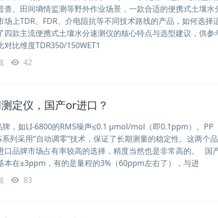
普查、田间墒情监测等野外作业场景，一款合适的便携式土壤水
市场上TDR、FDR、介电阻抗等不同技术路线的产品，如何选择
了四款主流便携式土壤水分速测仪的核心特点与选型建议，供参
比维度TDR350/150WET1
技
42
测定仪，国产or进口？
LI-6800的RMS噪声≤0.1 μmol/mol（即0.1ppm）。PP
IRAS系列采用“自动调零”技术，保证了长期测量的稳定性。这两个
进口品牌市场占有率较高的选择，精度当然也是非常高的。 国
本在±3ppm，有的是量程的3%（60ppm左右了），与进
技
83