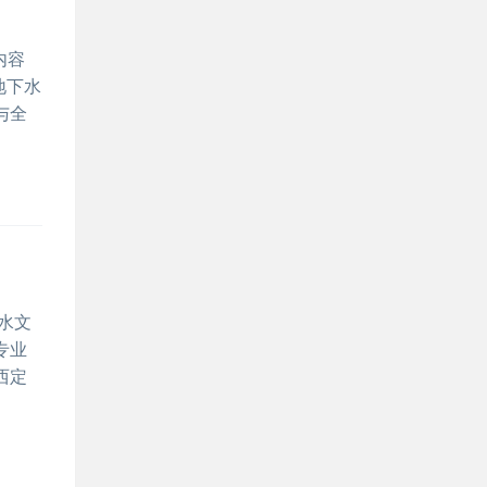
内容
地下水
与全
动水文
专业
西定