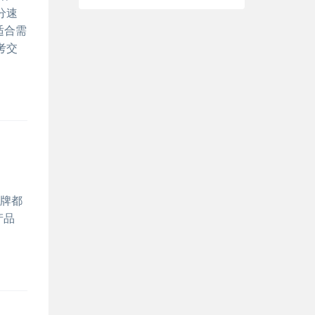
分速
适合需
考交
品牌都
产品