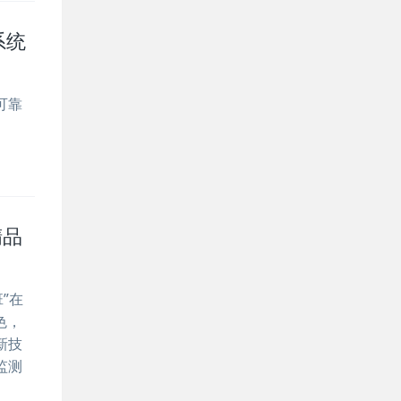
系统
可靠
精品
”在
色，
新技
监测