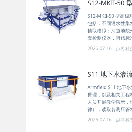
S12-MKII-
S12-MKII-5
包括：不同透水性集
抽取模拟；河道地貌
套检测仪器，附赠标
2026-07-16
点将科
S11 地下水渗
Armfield S1
原理，以及相关工程
人员开展教学演示，
律）；读取各测压管
2026-07-16
点将科