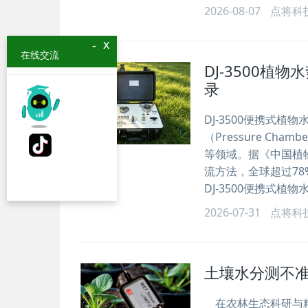
2026-08-07
点将科
x
-
在线交流
DJ-3500
录
DJ-3500便携式
（Pressure C
等领域。据《中国植
流方法，全球超过78
DJ-3500便携式
2026-07-31
点将科
土壤水分测不
在农林生态科研与精