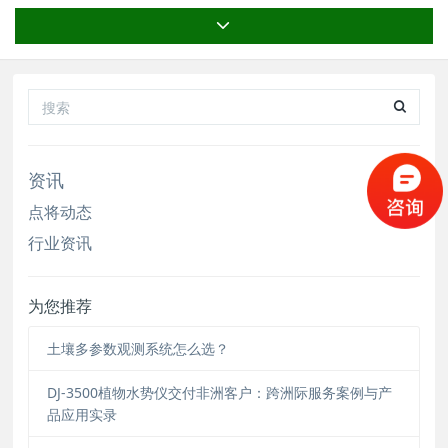
能快速判断作物长势、水肥状况及病虫害发生趋
势，为精准施肥、节水灌溉和科学施药提供依据。
此外，冠层参数还可用于评估作物抗逆性、指导品
种选育及产量预测，是智慧农业、遥感监测与农田
管理决
资讯
点将动态
行业资讯
为您推荐
土壤多参数观测系统怎么选？
DJ-3500植物水势仪交付非洲客户：跨洲际服务案例与产
品应用实录