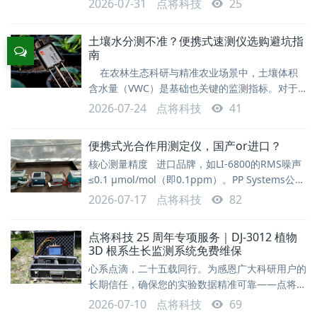
2026-07-31
点将科技
25
学、农学、林学及牧草研究等领域。据《中国植物
生理学报》2025年综述统计，压力室法仍是当前
土壤水分测不准？便携式速测仪选购避坑指
植物水势测量的主流方法，全球超过78%的相关科
南
研文献采用该技术路线。2026年7月，点将科技自
在农林生态科研与精准农业场景中，土壤体积
主研发的DJ-3500便携式植物水势仪成功交付非洲
含水量（VWC）是基础也关键的监测指标。对于
客户。客户在产品验
多点位快速普查、田间墒情监测等野外作业场景，
2026-07-24
点将科技
41
一款合适的便携式土壤水分速测仪必不可少。面对
市场上TDR、FDR、介电阻抗等不同技术路线的产
便携式光合作用测定仪，国产or进口？
品，如何选择适合需求的设备？本文梳理了四款主
核心测量精度 进口品牌，如LI-6800的RMS噪声
流便携式土壤水分速测仪的核心特点与选型建议，
≤0.1 μmol/mol（即0.1ppm）。PP Systems公司
供参考交流。一、核心参数对比对比维度
的CIRAS系列采用“自动调零”技术，保证了长期测
TDR350/150WET1
2026-07-17
点将科技
82
量的稳定性。这两个品牌都行业标杆，也是国内进
口品牌市场占有率较高的选择，精度当然也是非常
点将科技 25 周年专项服务｜DJ-3012 植物
高的。 国产品牌：低端型号的精度基本在
3D 根系生长监测系统免费维保
±3ppm，有的是量程的3%（60ppm左右了），
心系点滴，二十五载同行。为感恩广大科研用户的
与进
长期信任，确保您的实验数据精准可靠——点将科
技25周年专项维保计划，正式启动。 您将免费获
2026-07-10
点将科技
69
得权益具体内容