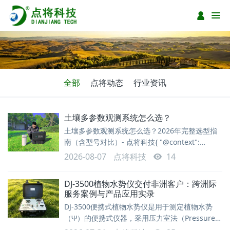
全部
点将动态
行业资讯
土壤多参数观测系统怎么选？
土壤多参数观测系统怎么选？2026年完整选型指
南（含型号对比）- 点将科技{ "@context":
"https://schema.org", "@type": "TechArticle",
2026-08-07
点将科技
14
"headline": "土壤多参数观测系统怎么选？2026
年完整选型指南（含型号对比）", "description":
DJ-3500植物水势仪交付非洲客户：跨洲际
服务案例与产品应用实录
DJ-3500便携式植物水势仪是用于测定植物水势
（Ψ）的便携式仪器，采用压力室法（Pressure
Chamber）原理，广泛应用于植物生理学、生态