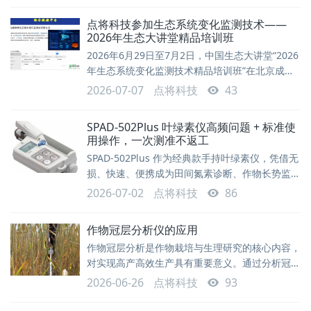
点将科技参加生态系统变化监测技术——
2026年生态大讲堂精品培训班
2026年6月29日至7月2日，中国生态大讲堂“2026
年生态系统变化监测技术精品培训班”在北京成功
举办，为期4天。本次培训班突出“理论研讨-案例
2026-07-07
点将科技
43
分享-野外实习”相结合的特色，围绕国家生态系统
监测需求与最新进展、生态系统要素监测技术与规
SPAD‑502Plus 叶绿素仪高频问题 + 标准使
范以及生态监测新技术、新方法与仪器应用案例等
用操作，一次测准不返工
前沿方向开展系统培训，有助于提升我国生态系统
SPAD‑502Plus 作为经典款手持叶绿素仪，凭借无
变化监测能力与青年人才培养水平。本次培训由中
损、快速、便携成为田间氮素诊断、作物长势监测
国科学院人才与人事局资助，中国生
的标配设备。但很多用户在开机校准、野外测量、
2026-07-02
点将科技
86
数据存储、报错处理上频繁踩坑，导致数据不准、
效率低下。测量原理叶绿素计SPAD-502Plus的测
作物冠层分析仪的应用
量值反映的是作物叶子中的叶绿素含量。它根据在
作物冠层分析是作物栽培与生理研究的核心内容，
叶绿素吸收率不同的两个波段中叶子的光透射量来
对实现高产高效生产具有重要意义。通过分析冠层
计算叶绿素值。叶绿素的光谱吸收特性上图显示的
结构、叶面积指数、光照分布及群体小气候，可明
是使用80%的丙酮从两片叶
2026-06-26
点将科技
93
确光能利用效率，优化种植密度与株型配置，避免
群体过密或过稀导致的光合不足。同时，冠层监测