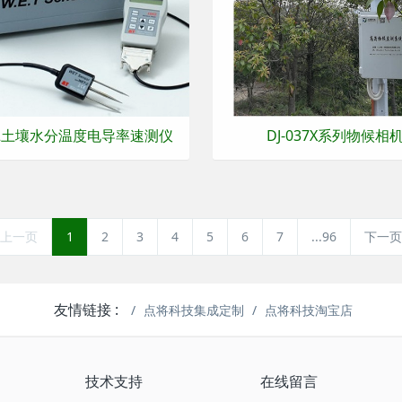
-2土壤水分温度电导率速测仪
DJ-037X系列物候相
上一页
1
2
3
4
5
6
7
...96
下一页
友情链接 :
点将科技集成定制
点将科技淘宝店
技术支持
在线留言