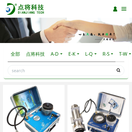
全部
点将科技
A-D
E-K
L-Q
R-S
T-W