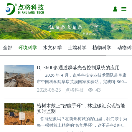
全部
环境科学
水文科学
土壤科学
植物科学
动物科
DJ-3600多通道群落光合控制系统的应用
2026 年 4 月，点将科技专业技术团队赴阜康
市中国科学院阜康荒漠国家实验站，完成DJ-3600
多通道群落光合控制系统成套设备安装调试。整套
2026-06-25
点将科技
43
系统由多通道气路切换主机、全自动开顶箱、土壤
水分温度传感器、空气温湿度气压传感器、数据采
给树木戴上“智能手环”，林业碳汇实现智能
集分析软件协同组成，可获取植被冠层群体尺度光
实时监测
合速率、蒸腾速率、生态碳汇等核心观测数据，是
你能想象吗？在衢州柯城的深山里，我们亲手为
农田节水灌溉、作物生理研究
每一棵树戴上精密的“智能手环”，这不是科幻电
影，而是点将科技交付的一批林业碳汇智能监测系