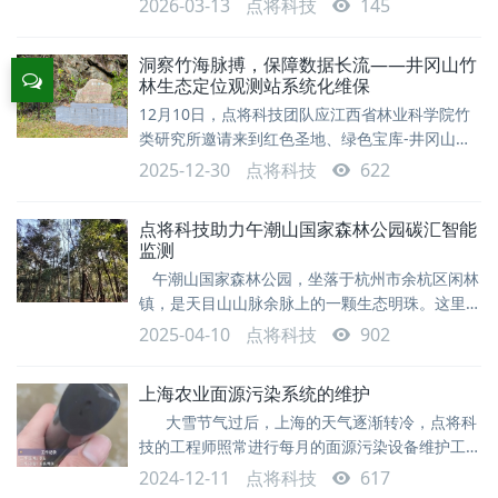
2026-03-13
点将科技
145
统正在真实上演的场景。 在柯城区的山林深处，
一片片“会呼吸”的数字森林正在悄然运行。树干上
洞察竹海脉搏，保障数据长流——井冈山竹
佩戴的智能传感环、林间探向天空的监测探头、地
林生态定位观测站系统化维保
下感知微生物活动的传感器，将树木生长的细微变
12月10日，点将科技团队应江西省林业科学院竹
化、土壤呼吸节律乃至冠层光合作用，实时转化
类研究所邀请来到红色圣地、绿色宝库-井冈山，
对这里安装的竹林生态观测系统做了全面检查和修
2025-12-30
点将科技
622
复。该系统用于监测竹林土壤蒸渗、林下穿透雨、
截留雨以及竹子液流等关键参数。林下设备经常会
点将科技助力午潮山国家森林公园碳汇智能
受到落叶树枝等杂物堵塞测量口，所以需要定期清
监测
理，保证测量的有效性。这里主要对穿透雨及截留
午潮山国家森林公园，坐落于杭州市余杭区闲林
雨的收集口做了细致清理。 林下设备有时还会受
镇，是天目山山脉余脉上的一颗生态明珠。这里山
到树枝掉落，人为因素的破坏，需要对线
峦起伏，植被繁茂，最高海拔达 494.7 米，孕育
2025-04-10
点将科技
902
着丰富的野生动植物资源。800 余种维管束植物在
此扎根，其中木本植物 377 种，包括国家级保护
上海农业面源污染系统的维护
树种夏腊梅、香果树等，还有三尖杉等 20 多种稀
大雪节气过后，上海的天气逐渐转冷，点将科
有树种；动物世界同样丰富多彩，150 多种鸟类翩
技的工程师照常进行每月的面源污染设备维护工
跹穿梭，100 余种兽类出没其间，20 余种蛇
作。趁着设备的工作职能减少的空档期，将一些设
2024-12-11
点将科技
617
备的老问题，风险问题及时处理掉，以便来年汛期