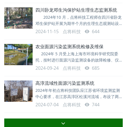
能全力应对监测任务。 日常维护中要注重细
四川卧龙邓生沟保护站生理生态监测系统
节，比如太阳能板的擦拭，传感器探头清理，不能
2024年10 月，点将科技工程师在四川省卧龙
因为数据正常就忽略了。良好的维护工作能延长设
邓生保护站开展为期半个月的生理生态观测站设备
备的工作寿命，保证数据
的安装调试及培训，进展十分顺利，监测结果得到
2024-11-15
点将科技
644
用户的认可。 四川卧龙邓生沟保护站坐落在四
川盆地向青藏高原过渡的高山深谷地带，由于海拔
农业面源污染监测系统检修及维保
较高，过去茶马古道的马帮在这儿煮食总炖不熟，
2024年 5 月受上海上海市环境科学研究院委
因此就称这里为“炖生”久而久之，就演变为今
托，按时进行面源污染监测设备的故障检修、仪器
的维护维保工作，点将科技顺利完成上海区内设备
2024-09-24
点将科技
685
维保工作，使仪器的性能及寿命得到有效的提
升。 DJ-Cloud 农业面源污染综合监测系统主
高淳流域性面源污染监测系统
要利用农业自动传感器监测系统，结合物联网与
2024年年初点将科技团队应江苏省环境监测监测
5G技术，实时掌握农田面源水文与水质信息，分
中心要求，在江苏高淳区松溪河流域，布设了两个
点用于对整个流域面源污染的试点监测。监测设备
2024-07-04
点将科技
744
包含河道水位、流速、流量监测设备、自动水样采
集设备、雨量收集设备。用于监测河道进出的流
量，河道周边降雨情况，并根据采样需求设置采样