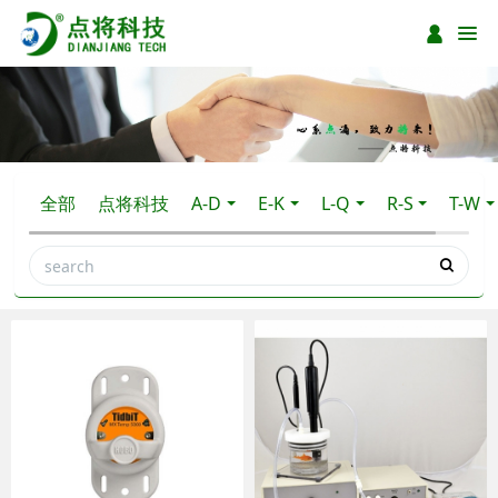
全部
点将科技
A-D
E-K
L-Q
R-S
T-W