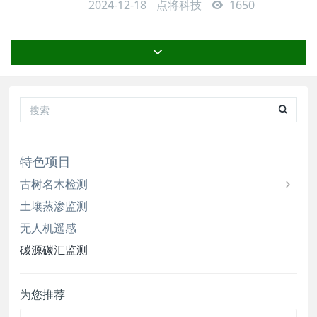
吸收和储存这些气体的自然或人为系统。碳源和碳
即大气碳库
2024-12-18
点将科技
1650
汇的监测对于理解和管理气候变化具有重要意义。
碳源监测 碳源监测主要通过地基传感器和碳卫
星进行。地基传感器可以直观获取高精度的气体浓
度信息，全球大约有一百个站点用于此目的。碳卫
星则利用二氧化碳在近红外和短波红外波段的吸收
特
特色项目
古树名木检测
土壤蒸渗监测
无人机遥感
碳源碳汇监测
为您推荐