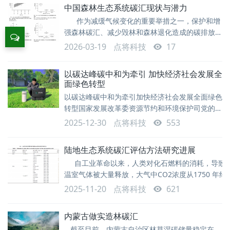
中国森林生态系统碳汇现状与潜力
命以来大气新增 140 ppm CO₂也需生态系统清
作为减缓气候变化的重要举措之一，保护和增
除。森林是陆地生态系统碳汇主体，贡献陆地碳汇
强森林碳汇、减少毁林和森林退化造成的碳排放等
80% 以上，但森林长周期、高复
相关内容被纳入多项应对气候变化国际公约。
2026-03-19
点将科技
17
1992年«联合国气候变化框架公约(UNFCCC)»[１]
第四条第1款明确提出要促进维护和增强森林碳
以碳达峰碳中和为牵引 加快经济社会发展全
汇。 1997年«京都议定书»[２]第二条第1款将促进
面绿色转型
可持续森林管理、造林和再造林作为保护和增强温
以碳达峰碳中和为牵引加快经济社会发展全面绿色
室气体汇和库的重要措施，同时在第三
转型国家发展改革委资源节约和环境保护司党的二
十届四中全会通过的《建议》，对加快经济社会发
2025-12-30
点将科技
553
展全面绿色转型作出系统部署，提出“以碳达峰碳
中和为牵引，协同推进降碳、减污、扩绿、增长，
陆地生态系统碳汇评估方法研究进展
筑牢生态安全屏障，增强绿色发展动能”。我们要
自工业革命以来，人类对化石燃料的消耗，导致C
深入学习贯彻党的二十届四中全会精神，认真贯彻
温室气体被大量释放，大气中CO2浓度从1750 年约
党中央、国务院决策部署，将《建议》部署的各项
278μmol/ mol 增加到2021 年11 月的
目标任务落到实处，加快经济社会发展全面绿色转
2025-11-20
点将科技
621
415.01μmol/ mol(www.esrl.noaa.gov/gmd/ccgg/
型。
)， 从2006 年开始中国取代美国成为世界上最大的C
内蒙古做实造林碳汇
放国
截至目前，内蒙古自治区林草湿碳储量稳定在