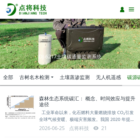
DJ-6217土壤碳通量监测系统
全部
古树名木检测
土壤蒸渗监测
无人机遥感
碳源
森林生态系统碳汇： 概念、时间效应与提升
途径
工业革命以来，化石燃料大量燃烧排放 CO₂引发
全球气候变暖、极端灾害频发。我国 2020 年提出
2030 碳达峰、2060 碳中和 “双碳” 目标；至 2060
2026-06-25
点将科技
21
年碳中和阶段，即便全行业碳排放降至最低，仍有
约 1/4 现有碳排放需依靠生态系统消纳，工业革