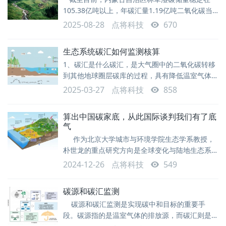
105.38亿吨以上，年碳汇量1.19亿吨二氧化碳当
量，居全国第一 为此，内蒙古各地与企业合作，
2025-08-28
点将科技
670
根据林地实际情况，定制解决方案、梳理标准化数
据采集清单和操作指南、丰富技术手段、创新收益
生态系统碳汇如何监测核算
分配方式，有效解决碳汇项目开发瓶颈文 |《瞭
1、碳汇是什么碳汇，是大气圈中的二氧化碳转移
望》新闻周刊记者 贾雯静8月1日，由阿尔山市木
到其他地球圈层碳库的过程，具有降低温室气体浓
林森育苗造林有限公司开发的阿尔山市杜
度、减缓气候变化的作用。一般来说，以森林为代
2025-03-27
点将科技
858
表的陆地生态系统是生物圈碳库，海洋是水圈碳
库，以岩溶为代表的特殊地质地貌是岩石圈碳库。
算出中国碳家底，从此国际谈判我们有了底
生态系统碳汇过程 森林碳汇，指森林植物吸收
气
大气中的二氧化碳并将其固定在植被或土壤中。森
作为北京大学城市与环境学院生态学系教授，
林是陆地生态系统中最大的碳库，在降低大气中温
朴世龙的重点研究方向是全球变化与陆地生态系统
室气体浓度、
中的陆地生态系统碳循环等。碳循环，指的是碳元
2024-12-26
点将科技
549
素在地球上的生物圈、岩石圈、大气圈以及水圈中
不断循环交换的过程。这个循环过程，是地球能维
碳源和碳汇监测
持一个适宜动植物生长活动温度的关键。一般来
碳源和碳汇监测是实现碳中和目标的重要手
说，科学家们在评估人类活动所造成的碳排放对地
段。碳源指的是温室气体的排放源，而碳汇则是指
球的影响时，会重点参考全球“四大碳库”的数值--