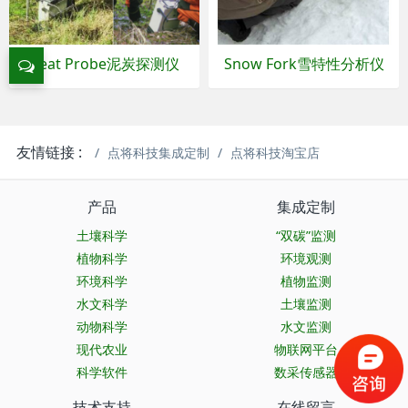
Peat Probe泥炭探测仪
Snow Fork雪特性分析仪
友情链接 :
点将科技集成定制
点将科技淘宝店
产品
集成定制
土壤科学
“双碳”监测
植物科学
环境观测
环境科学
植物监测
水文科学
土壤监测
动物科学
水文监测
现代农业
物联网平台
科学软件
数采传感器
技术支持
在线留言