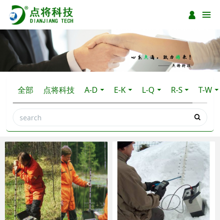
全部
点将科技
A-D
E-K
L-Q
R-S
T-W