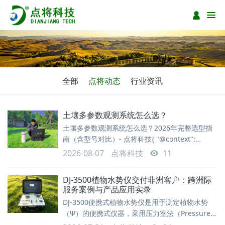
全部
点将动态
行业资讯
土壤多参数观测系统怎么选？
土壤多参数观测系统怎么选？2026年完整选型指
南（含型号对比）- 点将科技{ "@context":
"https://schema.org", "@type": "TechArticle",
2026-08-07
点将科技
11
"headline": "土壤多参数观测系统怎么选？2026
年完整选型指南（含型号对比）", "description":
DJ-3500植物水势仪交付非洲客户：跨洲际
服务案例与产品应用实录
DJ-3500便携式植物水势仪是用于测定植物水势
（Ψ）的便携式仪器，采用压力室法（Pressure
Chamber）原理，广泛应用于植物生理学、生态