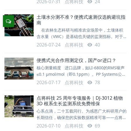
2026-07-31
点将科技
24
学、农学、林学及牧草研究等领域。据《中国植物
生理学报》2025年综述统计，压力室法仍是当前
土壤水分测不准？便携式速测仪选购避坑指
植物水势测量的主流方法，全球超过78%的相关科
南
研文献采用该技术路线。2026年7月，点将科技自
在农林生态科研与精准农业场景中，土壤体积
主研发的DJ-3500便携式植物水势仪成功交付非洲
含水量（VWC）是基础也关键的监测指标。对于
客户。客户在产品验
多点位快速普查、田间墒情监测等野外作业场景，
2026-07-24
点将科技
40
一款合适的便携式土壤水分速测仪必不可少。面对
市场上TDR、FDR、介电阻抗等不同技术路线的产
便携式光合作用测定仪，国产or进口？
品，如何选择适合需求的设备？本文梳理了四款主
核心测量精度 进口品牌，如LI-6800的RMS噪声
流便携式土壤水分速测仪的核心特点与选型建议，
≤0.1 μmol/mol（即0.1ppm）。PP Systems公司
供参考交流。一、核心参数对比对比维度
的CIRAS系列采用“自动调零”技术，保证了长期测
TDR350/150WET1
2026-07-17
点将科技
78
量的稳定性。这两个品牌都行业标杆，也是国内进
口品牌市场占有率较高的选择，精度当然也是非常
点将科技 25 周年专项服务｜DJ-3012 植物
高的。 国产品牌：低端型号的精度基本在
3D 根系生长监测系统免费维保
±3ppm，有的是量程的3%（60ppm左右了），
心系点滴，二十五载同行。为感恩广大科研用户的
与进
长期信任，确保您的实验数据精准可靠——点将科
技25周年专项维保计划，正式启动。 您将免费获
2026-07-10
点将科技
69
得权益具体内容