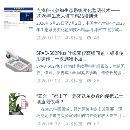
点将科技参加生态系统变化监测技术——
2026年生态大讲堂精品培训班
2026年6月29日至7月2日，中国生态大讲堂“2026
年生态系统变化监测技术精品培训班”在北京成功
举办，为期4天。本次培训班突出“理论研讨-案例
2026-07-07
点将科技
43
分享-野外实习”相结合的特色，围绕国家生态系统
监测需求与最新进展、生态系统要素监测技术与规
SPAD‑502Plus 叶绿素仪高频问题 + 标准使
范以及生态监测新技术、新方法与仪器应用案例等
用操作，一次测准不返工
前沿方向开展系统培训，有助于提升我国生态系统
SPAD‑502Plus 作为经典款手持叶绿素仪，凭借无
变化监测能力与青年人才培养水平。本次培训由中
损、快速、便携成为田间氮素诊断、作物长势监测
国科学院人才与人事局资助，中国生
的标配设备。但很多用户在开机校准、野外测量、
2026-07-02
点将科技
86
数据存储、报错处理上频繁踩坑，导致数据不准、
效率低下。测量原理叶绿素计SPAD-502Plus的测
“四合一”都出了，您还选单参数的便携式土
量值反映的是作物叶子中的叶绿素含量。它根据在
壤速测仪吗？
叶绿素吸收率不同的两个波段中叶子的光透射量来
在生态科研领域，野外原位测定非常重要，现
计算叶绿素值。叶绿素的光谱吸收特性上图显示的
场测定结果与实验室测量的结果会有较大差异（空
是使用80%的丙酮从两片叶
间异质性）。但是，现场测定的难度比较大，受困
2026-06-12
点将科技
67
于先进的现场测量技术。 原位的土壤理化性质调