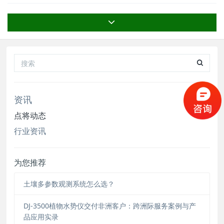
查，一台便携式的探针式速测仪是必须的。用户常
关注水分/湿度、温度、电导率/盐分、pH、ORP
等指标。 现在这类设备也很多，本文要讨论的是
EC（电导率）、pH（酸碱度
资讯
点将动态
行业资讯
为您推荐
土壤多参数观测系统怎么选？
DJ-3500植物水势仪交付非洲客户：跨洲际服务案例与产
品应用实录