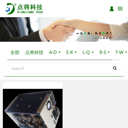
全部
点将科技
A-D
E-K
L-Q
R-S
T-W