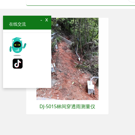
x
-
在线交流
DJ-5015林间穿透雨测量仪