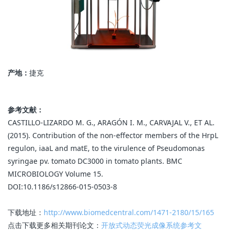
产地：
捷克
参考文献：
CASTILLO-LIZARDO M. G., ARAGÓN I. M., CARVAJAL V., ET AL.
(2015). Contribution of the non-effector members of the HrpL
regulon, iaaL and matE, to the virulence of Pseudomonas
syringae pv. tomato DC3000 in tomato plants. BMC
MICROBIOLOGY Volume 15.
DOI:10.1186/s12866-015-0503-8
下载地址：
http://www.biomedcentral.com/1471-2180/15/165
点击下载更多相关期刊论文：
开放式动态荧光成像系统参考文