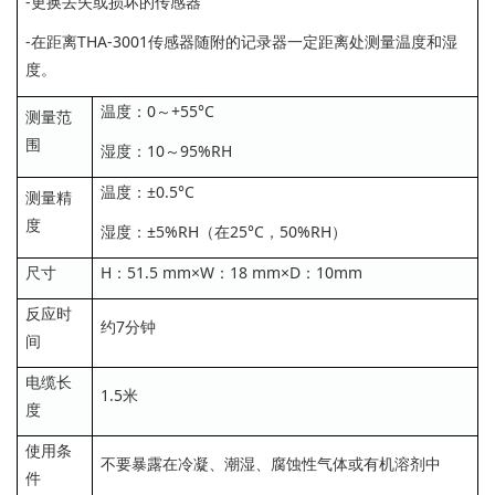
-更换丢失或损坏的传感器
-在距离THA-3001传感器随附的记录器一定距离处测量温度和湿
度。
温度：0～+55°C
测量范
围
湿度：10～95%RH
温度：±0.5°C
测量精
度
湿度：±5%RH（在25°C，50%RH）
尺寸
H：51.5 mm×W：18 mm×D：10mm
反应时
约7分钟
间
电缆长
1.5米
度
使用条
不要暴露在冷凝、潮湿、腐蚀性气体或有机溶剂中
件