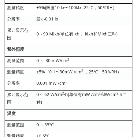
测量精度
±5%(照度10 lx〜100klx ,25°C，50％RH）
分辨率
最小0.01 lx
累计显示范
0～90 Mlxh(单位有lxh， klxh和Mlxh三种)
围
紫外照度
2
测量范围
0 ～ 30 mW/cm
2
测量精度
±5%（0.1〜30mW /cm
，25℃，50％RH）
2
分辨率
0.001 mW /cm
2
2
2
累计显示范
0～ 62 W/cm
·h(单位有mW /cm
和W/cm
·h二
围
种)
温度
测量范围
0 ～55°C
测量精度
±0.5°C