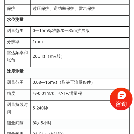
保护
过压保护、逆功率保护、雷击保护
水位测量
测量范围
0—15m标准版/0—35m扩展版
分辨率
1mm
雷达频率和
26GHz（K波段）
张角
速度测量
测量范围
0.08—16m/s（取决于流量条件）
精度
+/-0.01m/s；+/-1%满量程
测量持续时
5-240秒
间
测量间隔
8秒-5小时
测量频率
24 GHz（K波段）