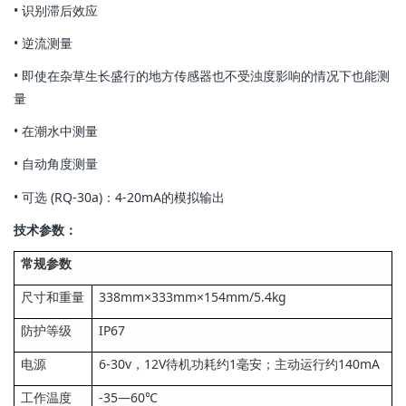
• 识别滞后效应
• 逆流测量
• 即使在杂草生长盛行的地方传感器也不受浊度影响的情况下也能测
量
• 在潮水中测量
• 自动角度测量
• 可选 (RQ-30a)：4-20mA的模拟输出
技术参数：
常规参数
尺寸和重量
338mm×333mm×154mm/5.4kg
防护等级
IP67
电源
6-30v，12V待机功耗约1毫安；主动运行约140mA
工作温度
-35—60℃