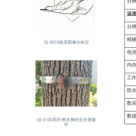
分
温
分
精
DJ-3010根系图像分析仪
电
内
工
防
数
数
DJ-310X系列 树木胸径生长测量
环