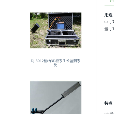
详
用途
中，
量，
DJ-3012植物3D根系生长监测系
统
特点
·无