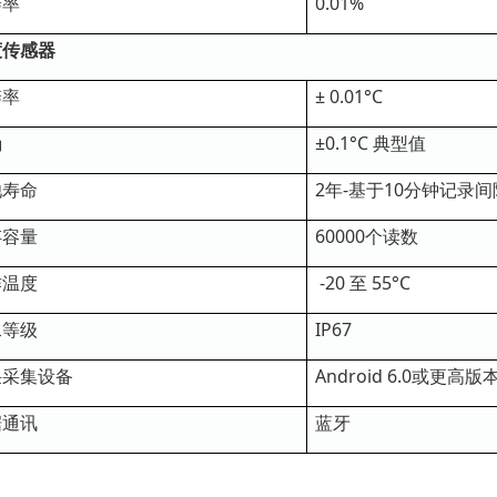
辨率
0.01%
度传感器
辨率
± 0.01°C
确
±0.1°C 典型值
池寿命
2年-基于10分钟记录间
存容量
60000个读数
作温度
-20 至 55°C
水等级
IP67
采采集设备
Android 6.0或更高版
据通讯
蓝牙