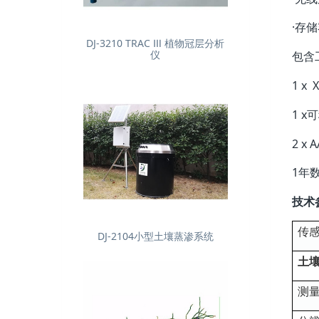
·存
DJ-3210 TRAC Ⅲ 植物冠层分析
仪
包含
1 x
1 
2 x 
1年
技术
传
DJ-2104小型土壤蒸渗系统
土
测