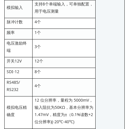
支持8个单端输入，可单独配置，
模拟输入
用于电压测量
脉冲计数
4个
频率
1个
电压激励终
3个
端
开关12V
12个
SDI-12
8个
RS485/
4个
RS232
12 位分辨率，量程为 5000mV，
模拟电压精
输入阻抗为50KΩ，基本分辨率为
确度
1.47mV，精度为±（0.1%读数+2
位分辨率)(-20℃-40℃)