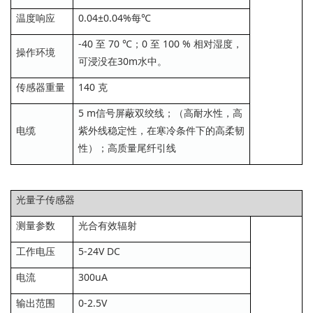
温度响应
0.04±0.04%每℃
-40 至 70 ℃；0 至 100 % 相对湿度，
操作环境
可浸没在30m水中。
传感器重量
140 克
5 m信号屏蔽双绞线；（高耐水性，高
电缆
紫外线稳定性，在寒冷条件下的高柔韧
性）；高质量尾纤引线
光量子传感器
测量参数
光合有效辐射
工作电压
5-24V DC
电流
300uA
输出范围
0-2.5V