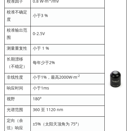
校准因子
0.8 W·m
/mV
校准不确定
小于3 %
度
校准输出范
0-2.5V
围
测量重复性
小于 1 %
长期漂移
每年少于2%
（不稳定）
-2
非线性度
小于1%，最高2000W·m
响应时间
小于1ms
视野
180°
光谱范围
360 至 1120 nm
定向（余
±5%（太阳天顶角为 75°）
弦）响应