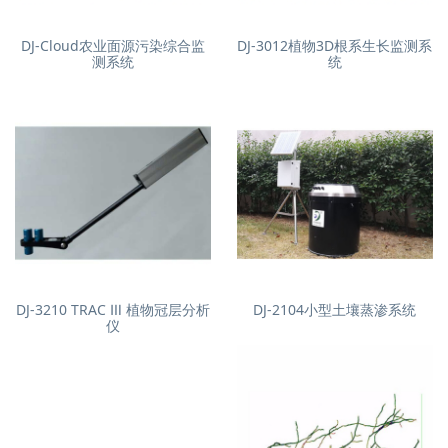
DJ-Cloud农业面源污染综合监
DJ-3012植物3D根系生长监测系
测系统
统
DJ-3210 TRAC Ⅲ 植物冠层分析
DJ-2104小型土壤蒸渗系统
仪