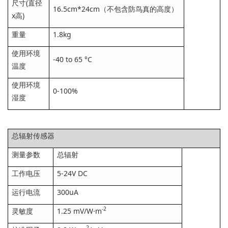
尺寸(直径
16.5cm*24cm（不包含防鸟真的高度）
x高)
重量
1.8kg
使用环境
-40 to 65 °C
温度
使用环境
0-100%
湿度
总辐射传感器
测量参数
总辐射
工作电压
5-24V DC
运行电流
300uA
-2
灵敏度
1.25 mV/W·m
-2