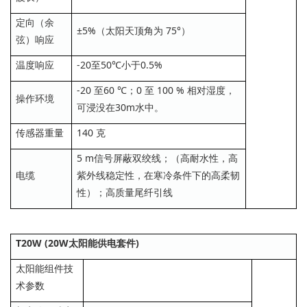
定向（余
±5%（太阳天顶角为 75°）
弦）响应
温度响应
-20至50℃小于0.5%
-20 至60 ℃；0 至 100 % 相对湿度，
操作环境
可浸没在30m水中。
传感器重量
140 克
5 m信号屏蔽双绞线；（高耐水性，高
电缆
紫外线稳定性，在寒冷条件下的高柔韧
性）；高质量尾纤引线
T20W (20W太阳能供电套件)
太阳能组件技
术参数