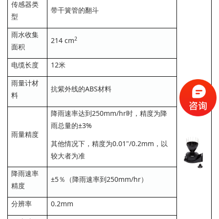
传感器类
带干簧管的翻斗
型
雨水收集
2
214 cm
面积
电缆长度
12米
雨量计材
抗紫外线的ABS材料
料
降雨速率达到250mm/hr时，精度为降
雨总量的±3%
雨量精度
其他情况下，精度为0.01"/0.2mm，以
较大者为准
降雨速率
±5％（降雨速率到250mm/hr）
精度
分辨率
0.2mm