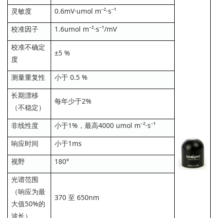
灵敏度
0.6mV·umol m⁻²·s⁻¹
校准因子
1.6umol m⁻²·s⁻¹/mV
校准不确定
±5 %
度
测量重复性
小于 0.5 %
长期漂移
每年少于2%
（不稳定）
非线性度
小于1%，最高4000 umol m⁻²·s⁻¹
响应时间
小于1ms
视野
180°
光谱范围
（响应为最
370 至 650nm
大值50%的
波长）