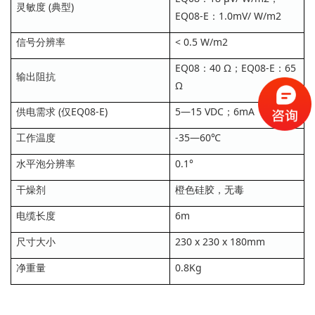
灵敏度 (典型)
EQ08-E：1.0mV/ W/m2
信号分辨率
< 0.5 W/m2
EQ08：40 Ω；EQ08-E：65
输出阻抗
Ω
供电需求 (仅EQ08-E)
5—15 VDC；6mA
工作温度
-35—60℃
水平泡分辨率
0.1°
干燥剂
橙色硅胶，无毒
电缆长度
6m
尺寸大小
230 x 230 x 180mm
净重量
0.8Kg