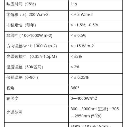
响应时间（95%）
11s
零偏移：a）200 W.m-2
< + 3 W.m-2
非稳定性（每年）
< +1.5%, -0.5%
非线性 ( 100-1000W.m-2)
< ± 0.5%
方向误差(w.r.t. 1000 W.m-2)
< ±15 W.m-2
光谱选择性 （0.35至1.5µM）
< ±3%
温度误差（50K区间）
< 2%
倾斜误差（0-90°）
< ± 0.25%
视角
360°
辐照度
0—4000W/m2
300—3000nm (正常)；305
光谱范围
—2850nm (50%)
EQ08：18 µV/ W/m2；