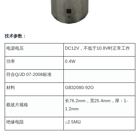
技术参数：
DC12V
10.8V
电源电压
，不低于
时
正常工作
0.4W
功率
Q/JD 07-2008
符合
标准
GB32080-92O
材料
76.2mm
25.4mm
1-
长
，宽
，厚：
载玻片规格
1.2mm
2.5M
绝缘电阻
≥
Ω