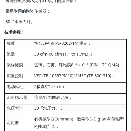
·过滤介质支架/8英寸x10英寸的滤纸卷；
·采用耐用的陶瓷传感器；
·30〞水压力计。
技术参数：
标准
符合EPA RFPS-0202-141规定；
流量
39 cfm-60 cfm (1.1 to 1.7m3)；
采样滤膜
玻璃、石英、纤维膜8〞×10〞 (P/N：TE-QMA)；
流量控制
VFC (TE-10557PM10)或MFC (TE-300-310)；
电动风机
2极真空1.0（hp；
流量指示器
流量/压力图表记录；
水压力计
30〞水压力计；
有机械型C(Common)、数字型D(Digital)和智能型
定时器
P(Plus)可选；