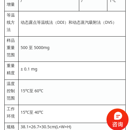
/
/
1°C
增量
等温
线方
动态露点等温线法（DDI）和动态蒸汽吸附法（DVS）
法
样品
重量
500 至 5000mg
范围
重量
± 0.1 mg
精度
温度
控制
15℃至 60℃
范围
工作
15℃至 40℃
环境
规格
38.1×26.7×30.5cm(L×W×H)