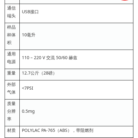
通信
USB接口
端头
样品
杯体
10毫升
积
通用
110 – 220 V 交流 50/60 赫兹
电源
重量
12.7公斤（28磅）
外部
<7PSI
气体
质量
分辨
0.5mg
率
材质
POLYLAC PA-765（ABS），带阻燃剂