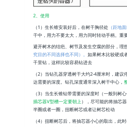
2、使用
（1）生长锥安装好后，在树干胸径处
（距地面
干中，用力不要太大，用力同时转动手柄。重
避开树木的结疤、树节及发生空腐的部分，
理
究目的不同选择也不同）。
如果树木比较硬或
干里钻，这样比较容易钻进去
（2）当钻孔器穿透树干大约2-4厘米时，建
达需要的深度。钻孔深度通常深入树干中心，
（3）当生长锥钻带需要的深度时
（一般到树心
插芯器V型槽一定要朝上
），尽可能的将抽芯器
半圈或者一圈，扭断树芯或者让树芯松动
（4）扭断树芯后，将抽芯器小心的取出，此