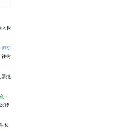
钻入树
，但研
锥往树
孔器抵
意：
反转
生长