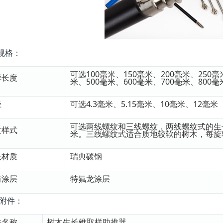
规格：
可选100毫米、150毫米、200毫米、250毫
样长度
米、500毫米、600毫米、700毫米、800毫
径
可选4.3毫米、5.15毫米、10毫米、12毫米
可选两线螺纹和三线螺纹，两线螺纹式的生
纹样式
米。三线螺纹式适合质地较软的树木，每旋
头材质
瑞典碳钢
筒涂层
特氟龙涂层
附件：
件名称
树木生长锥取样助推器