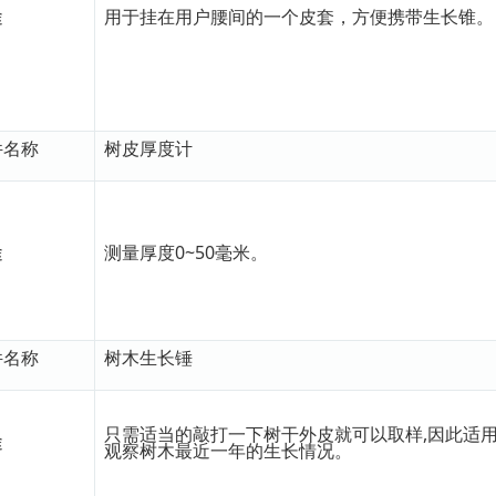
途
用于挂在用户腰间的一个皮套，方便携带生长锥。
件名称
树皮厚度计
途
测量厚度0~50毫米。
件名称
树木生长锤
只需适当的敲打一下树干外皮就可以取样,因此适
途
观察树木最近一年的生长情况。