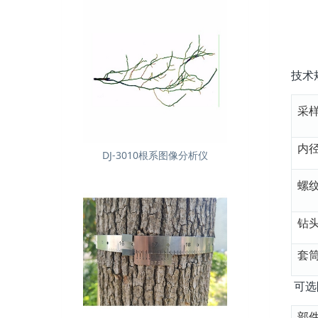
技术
采
内
DJ-3010根系图像分析仪
螺
钻
套
可选
部