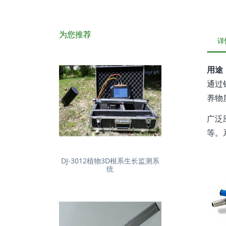
为您推荐
详
用途
通过
养物
广泛
等。
DJ-3012植物3D根系生长监测系
统