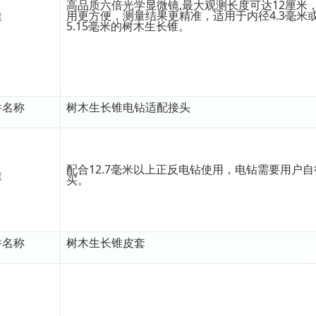
高品质六倍光学显微镜,最大观测长度可达12厘米
途
用更方便，测量结果更精准，适用于内径4.3毫米
5.15毫米的树木生长锥。
件名称
树木生长锥电钻适配接头
配合12.7毫米以上正反电钻使用，电钻需要用户自
途
买。
件名称
树木生长锥皮套