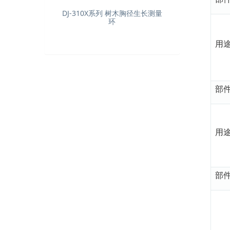
DJ-310X系列 树木胸径生长测量
环
用
部
用
部