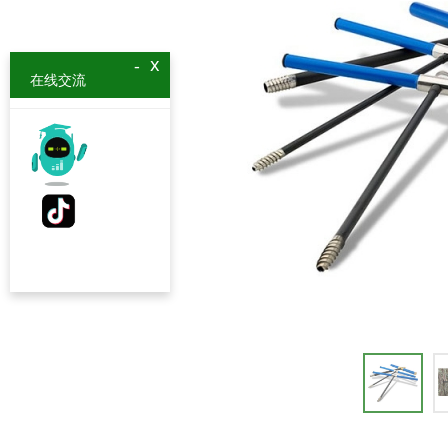
x
-
在线交流