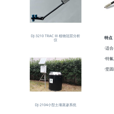
DJ-3210 TRAC Ⅲ 植物冠层分析
特点
仪
·适
·特
·坚
DJ-2104小型土壤蒸渗系统