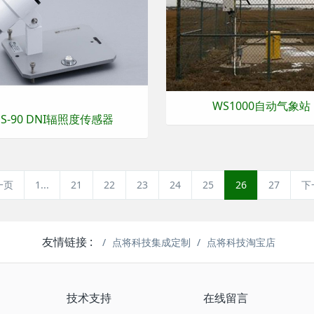
WS1000自动气象站
S-90 DNI辐照度传感器
一页
1...
21
22
23
24
25
26
27
下
友情链接 :
点将科技集成定制
点将科技淘宝店
技术支持
在线留言