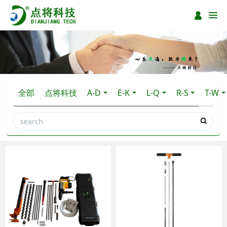
全部
点将科技
A-D
E-K
L-Q
R-S
T-W