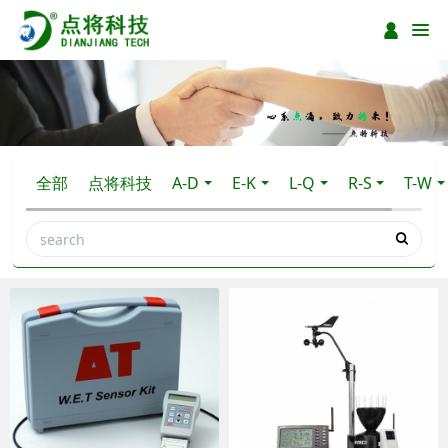
全部
点将科技
A-D
E-K
L-Q
R-S
T-W