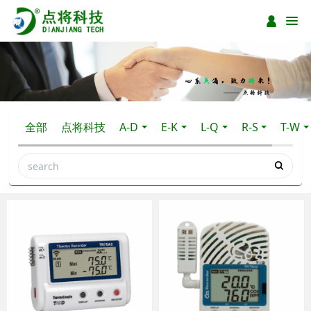
全部
点将科技
A-D
E-K
L-Q
R-S
T-W