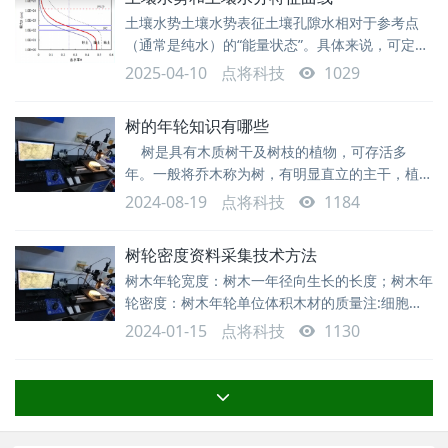
树芯方法 树木生长锥堪称树龄调查常用的工具，
土壤水势土壤水势表征土壤孔隙水相对于参考点
其材质多为瑞典碳钢。内径设有 4.3mm、
（通常是纯水）的“能量状态”。具体来说，可定义
5.15mm、10mm、12mm 四种规格供挑选，长
为在温度恒定状态下，使单位体积或质量的土壤孔
度范围在 100 -
2025-04-10
点将科技
1029
隙水摆脱土壤颗粒以及土壤盐溶液的束缚，达到自
由水（纯水）状态，所需要做的功。从这个定义出
树的年轮知识有哪些
发，土壤水势的单位可用J/m3或J/kg来表示。土壤
树是具有木质树干及树枝的植物，可存活多
水势常用单位常用的土壤水势单位有：J/kg，
年。一般将乔木称为树，有明显直立的主干，植株
kPa，MPa，Bar。它们之间的换算关系是
一般高大，分枝距离地面较高，可以形成树冠。下
1J/kg=1kPa=0.001Mpa=
2024-08-19
点将科技
1184
面是小编为大家整理的树的年轮知识，希望对你们
有帮助。树的年轮是怎么形成的 人有年龄，树
树轮密度资料采集技术方法
有年轮。树在锯倒之后，从树墩上，可以看到许多
树木年轮宽度：树木一年径向生长的长度；树木年
同心轮纹，一般每年形成一轮，故称“年轮”。这年
轮密度：树木年轮单位体积木材的质量注:细胞大
轮是怎么形成的?它又是怎样把大自然的变化记录
小和细胞壁厚度的差异会造成树木年轮横切面X光
2024-01-15
点将科技
1130
胶片光学投影的明显颜色变化，在投影屏幕上产生
不同的光密度。测量屏幕上的光密度并转化可以得
到树木年轮密度。早材：温带和寒带树木在一年生
长季早期形成的或热带树木在雨季形成的木材。
注：早材部分细胞腔大而壁薄，材质较松软，材色