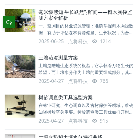
土壤微生物的寄主。研究根系表型对于发现作物有
生
益性状、培育新品种以及优化耕作栽培方式等至关
毫米级感知·生长跃然“指”间——树木胸径监
重要。 随着技术的进步，我们对根系的研究方
测方案全解析
法也随之改善，从破坏性挖掘切割，到微侵入观
一、监测目的林业资源管理：准确掌握树木胸径数
察，到无损伤监测。以往
据，有助于评估森林资源储量、生长状况，为合理
采伐、造林规划等提供科学依据。生态环境研究：
2025-06-25
点将科技
1214
通过长期监测树木胸径变化，了解树木生长与环境
因素（如气候、土壤等）之间的关系，为生态环境
土壤蒸渗测量方案
保护和生态修复提供数据支持。森林碳汇计量：树
土壤是陆地生态系统的根基，它承载着万物生长的
木胸径是估算森林碳储量的关键参数之一，监测胸
希望，而土壤水分作为土壤的重要组成部分，其动
径变化可为森林碳汇计量和碳交易提供准确数据。
态变化直接影响着生态系统的平衡与农业生产、水
二、监测方法传统测量方式：使用测径尺或游标卡
2025-04-27
点将科技
766
利等多领域的决策。今天，我们就来一起深入了解
尺测
土壤蒸渗及其测量的重要性。一、测量土壤蒸渗的
树龄调查类工具选型方案
核心价值掌握水分动态，优化灌溉管理通过蒸渗系
在林业研究、生态调查以及古树保护等领域，准确
统实时监测土壤蒸发、渗透与下渗过程，精准掌握
知晓树龄至关重要。树龄调查类工具犹如打开树木
土壤水分平衡，为农田灌溉提供科学依据。例如，
生命密码的钥匙，助力我们深入了解树木的过往与
系统可依据不同作物需水规律制定灌溉计划，减少
2025-04-27
点将科技
915
现状。面对市面上多样化的树龄调查工具，该如何
水资
做出恰当选择呢？下面为您一一剖析。 生长锥取
土壤水势和土壤水分特征曲线