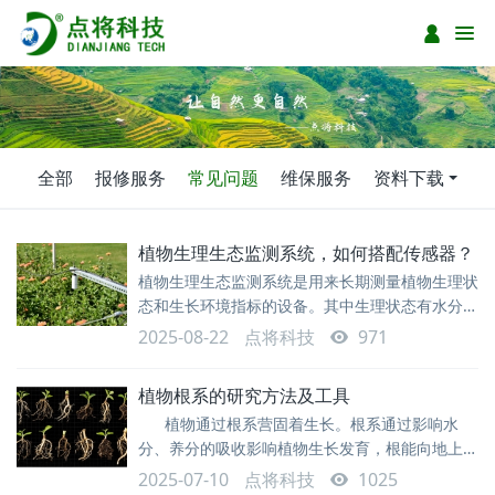
全部
报修服务
常见问题
维保服务
资料下载
植物生理生态监测系统，如何搭配传感器？
植物生理生态监测系统是用来长期测量植物生理状
态和生长环境指标的设备。其中生理状态有水分转
运利用，冠层温湿度，根系、茎干、枝条、果实生
2025-08-22
点将科技
971
长变化，光合效率等，生长环境指标如光照、空气
温湿度、土壤水分等。监测系统一般由数据采集
植物根系的研究方法及工具
器、监测传感器、供电系统、防护机箱、支架等组
植物通过根系营固着生长。根系通过影响水
成的。数据下载方式从早期的现场电脑下载，转变
分、养分的吸收影响植物生长发育，根能向地上部
为无线传输（4G、LoRa、北斗等），用户可以远
发出信号，影响地上部其他器官的功能，根系还是
程电脑或者手机查看实时数据。应该如何配置生理
2025-07-10
点将科技
1025