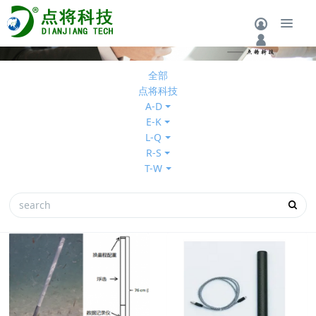
全部
点将科技
A-D
E-K
L-Q
R-S
T-W