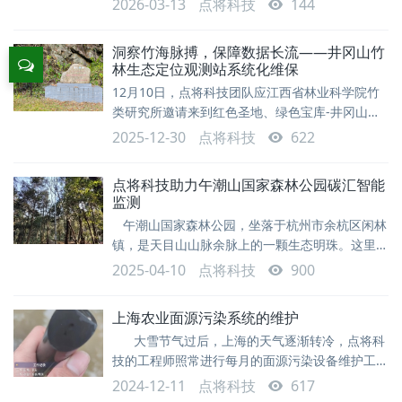
2026-03-13
点将科技
144
统正在真实上演的场景。 在柯城区的山林深处，
一片片“会呼吸”的数字森林正在悄然运行。树干上
洞察竹海脉搏，保障数据长流——井冈山竹
佩戴的智能传感环、林间探向天空的监测探头、地
林生态定位观测站系统化维保
下感知微生物活动的传感器，将树木生长的细微变
12月10日，点将科技团队应江西省林业科学院竹
化、土壤呼吸节律乃至冠层光合作用，实时转化
类研究所邀请来到红色圣地、绿色宝库-井冈山，
对这里安装的竹林生态观测系统做了全面检查和修
2025-12-30
点将科技
622
复。该系统用于监测竹林土壤蒸渗、林下穿透雨、
截留雨以及竹子液流等关键参数。林下设备经常会
点将科技助力午潮山国家森林公园碳汇智能
受到落叶树枝等杂物堵塞测量口，所以需要定期清
监测
理，保证测量的有效性。这里主要对穿透雨及截留
午潮山国家森林公园，坐落于杭州市余杭区闲林
雨的收集口做了细致清理。 林下设备有时还会受
镇，是天目山山脉余脉上的一颗生态明珠。这里山
到树枝掉落，人为因素的破坏，需要对线
峦起伏，植被繁茂，最高海拔达 494.7 米，孕育
2025-04-10
点将科技
900
着丰富的野生动植物资源。800 余种维管束植物在
此扎根，其中木本植物 377 种，包括国家级保护
上海农业面源污染系统的维护
树种夏腊梅、香果树等，还有三尖杉等 20 多种稀
大雪节气过后，上海的天气逐渐转冷，点将科
有树种；动物世界同样丰富多彩，150 多种鸟类翩
技的工程师照常进行每月的面源污染设备维护工
跹穿梭，100 余种兽类出没其间，20 余种蛇
作。趁着设备的工作职能减少的空档期，将一些设
2024-12-11
点将科技
617
备的老问题，风险问题及时处理掉，以便来年汛期