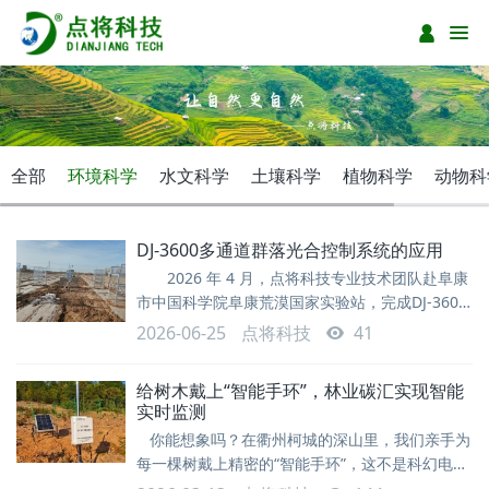
全部
环境科学
水文科学
土壤科学
植物科学
动物科
DJ-3600多通道群落光合控制系统的应用
2026 年 4 月，点将科技专业技术团队赴阜康
市中国科学院阜康荒漠国家实验站，完成DJ-3600
多通道群落光合控制系统成套设备安装调试。整套
2026-06-25
点将科技
41
系统由多通道气路切换主机、全自动开顶箱、土壤
水分温度传感器、空气温湿度气压传感器、数据采
给树木戴上“智能手环”，林业碳汇实现智能
集分析软件协同组成，可获取植被冠层群体尺度光
实时监测
合速率、蒸腾速率、生态碳汇等核心观测数据，是
你能想象吗？在衢州柯城的深山里，我们亲手为
农田节水灌溉、作物生理研究
每一棵树戴上精密的“智能手环”，这不是科幻电
影，而是点将科技交付的一批林业碳汇智能监测系