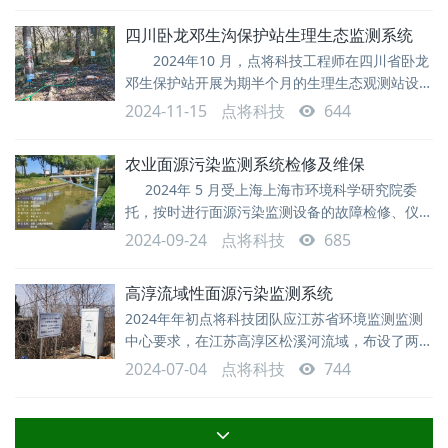
能全力应对监测任务。 日常维护中要注重细
四川卧龙邓生沟保护站生理生态监测系统
节，比如太阳能板的擦拭，传感器探头清理，不能
2024年10 月，点将科技工程师在四川省卧龙
因为数据正常就忽略了。良好的维护工作能延长设
邓生保护站开展为期半个月的生理生态观测站设备
备的工作寿命，保证数据
的安装调试及培训，进展十分顺利，监测结果得到
2024-11-15
点将科技
644
用户的认可。 四川卧龙邓生沟保护站坐落在四
川盆地向青藏高原过渡的高山深谷地带，由于海拔
农业面源污染监测系统检修及维保
较高，过去茶马古道的马帮在这儿煮食总炖不熟，
2024年 5 月受上海上海市环境科学研究院委
因此就称这里为“炖生”久而久之，就演变为今
托，按时进行面源污染监测设备的故障检修、仪器
的维护维保工作，点将科技顺利完成上海区内设备
2024-09-24
点将科技
685
维保工作，使仪器的性能及寿命得到有效的提
升。 DJ-Cloud 农业面源污染综合监测系统主
高淳流域性面源污染监测系统
要利用农业自动传感器监测系统，结合物联网与
2024年年初点将科技团队应江苏省环境监测监测
5G技术，实时掌握农田面源水文与水质信息，分
中心要求，在江苏高淳区松溪河流域，布设了两个
点用于对整个流域面源污染的试点监测。监测设备
2024-07-04
点将科技
744
包含河道水位、流速、流量监测设备、自动水样采
集设备、雨量收集设备。用于监测河道进出的流
量，河道周边降雨情况，并根据采样需求设置采样