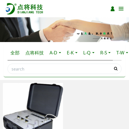
全部
点将科技
A-D
E-K
L-Q
R-S
T-W