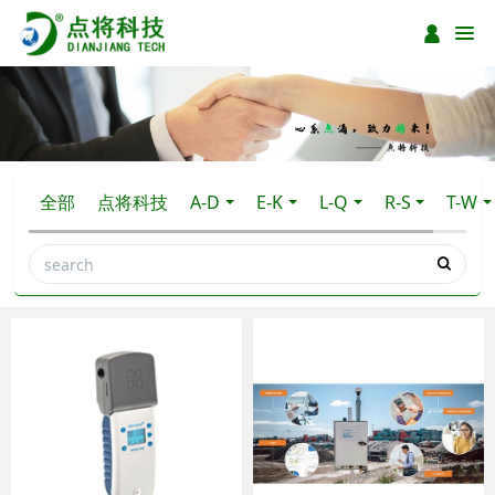
全部
点将科技
A-D
E-K
L-Q
R-S
T-W