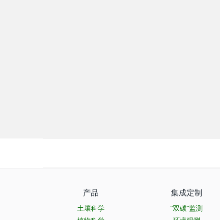
DJ-6313 植物光谱、植被指数监测
DJ-6
仪
产品
集成定制
土壤科学
“双碳”监测