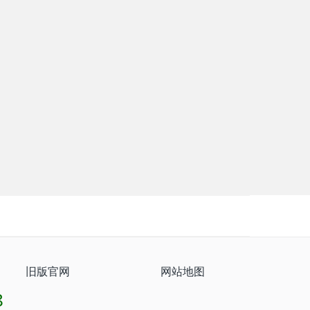
自动观测
DJ-6395原位茎杆水势测量系统
旧版官网
网站地图
8