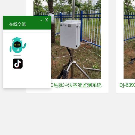
x
-
在线交流
DJ-6393C热脉冲法茎流监测系统
DJ-6