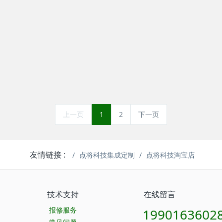
392B归一化植被指数（NDVI）
DJ-6311植物生长节律在线
测量系统
系统
上一页
1
2
下一页
友情链接 :
点将科技集成定制
点将科技淘宝店
技术支持
在线留言
报修服务
1990163602