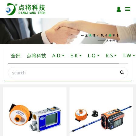
全部
点将科技
A-D
E-K
L-Q
R-S
T-W