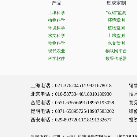
产品
集成定制
土壤科学
“双碳”监测
植物科学
环境观测
环境科学
植物监测
水文科学
土壤监测
动物科学
水文监测
现代农业
物联网平台
科学软件
数采传感器
上海电话：021-37620451/19921678018 销售服务：
北京电话：010-58733448/18010180930 技术支持：
合肥电话：0551-63656691/18955193058 意见建议：
昆明电话：0871-65895725/18987583202 维修保养：
西安电话：029-89372011/18191332677 投资合作：
版权所有：点将（上海）科技股份有限公司
沪ICP备16