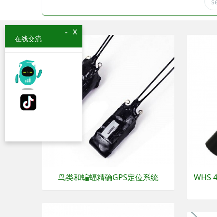
x
-
在线交流
鸟类和蝙蝠精确GPS定位系统
WHS 