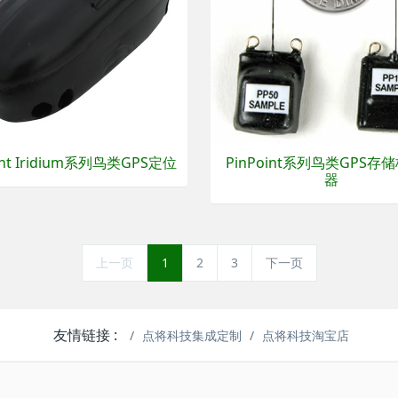
int Iridium系列鸟类GPS定位
PinPoint系列鸟类GPS存
器
上一页
1
2
3
下一页
友情链接 :
点将科技集成定制
点将科技淘宝店