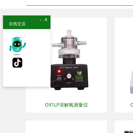
x
-
在线交流
OX1LP溶解氧测量仪