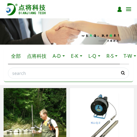
全部
点将科技
A-D
E-K
L-Q
R-S
T-W