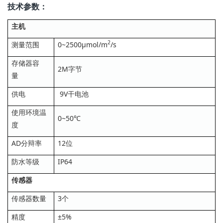
技术参数：
主机
2
测量范围
0~2500µmol/m
/s
存储器容
2M字节
量
供电
9V干电池
使用环境温
0~50℃
度
AD分辩率
12位
防水等级
IP64
传感器
传感器数量
3个
精度
±5%