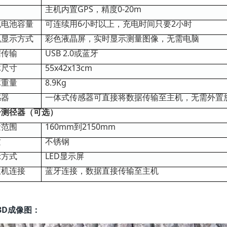
S
主机内置GPS，精度0-20m
机电池容量
可连续用6小时以上，充电时间只要2小时
机显示方式
彩色液晶屏，实时显示测量图像，无需电脑
据传输
USB 2.0或蓝牙
体尺寸
55x42x13cm
体重量
8.9Kg
感器
一体式传感器可直接将数据传输至主机，无需外置
子测径器（可选）
量范围
160mm到2150mm
质
不锈钢
示方式
LED显示屏
主机连接
蓝牙连接，数据直接传输至主机
3D成像图：