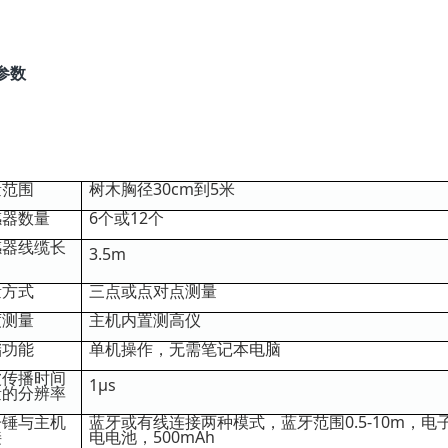
参数
量范围
树木胸径30cm到5米
感器数量
6个或12个
感器线缆长
3.5m
量方式
三点或点对点测量
度测量
主机内置测高仪
储功能
单机操作，无需笔记本电脑
波传播时间
1μs
量的分辨率
子锤与主机
蓝牙或有线连接两种模式，蓝牙范围0.5-10m，
接
电电池，500mAh