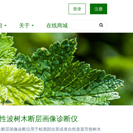
登录
注册
目
关于
在线商城
 3弹性波树木断层画像诊断仪
波树木断层画像诊断仪用于检测因虫害或者自然衰退导致树木