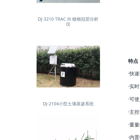
DJ-3210 TRAC Ⅲ 植物冠层分析
仪
特点
·快
·实
·可
DJ-2104小型土壤蒸渗系统
·主
·重
·内置