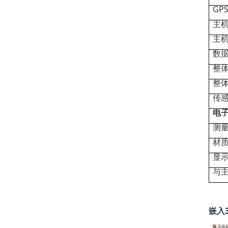
GP
主
主
数
整
整
传
电
测
材
显
与
嵌入