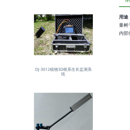
详
用途
量树
内部
DJ-3012植物3D根系生长监测系
统