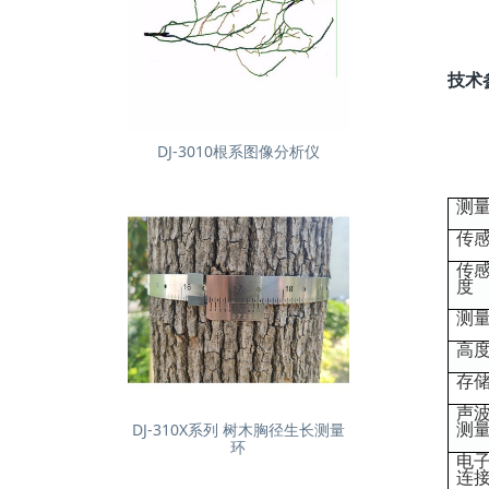
技术
DJ-3010根系图像分析仪
测
传
传
度
测
高
存
声
测
DJ-310X系列 树木胸径生长测量
环
电
连