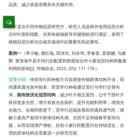
品质、减少资源浪费具有关键作用。
以下是在不同作物冠层研究中，研究人员选择并使用冠层分析
仪对叶面积指数、光和有效辐射等关键指标进行测定，表明了
植物冠层分析仪在相关领域中的重要性和必要性。
案例一
（李小敏, 龚红瑜, 田冰欣, 刘东华, 李春喜, 姜丽娜, 马建
辉. 黄淮海平原不同行距配置和密度组合对小麦冠层结构和氮素
利用的影响[J]. 作物杂志, 2025, (05): 171-176.）
背景介绍：
传统等行距种植方式容易使作物群体结构不佳，田
间通风透光条件较差。而宽窄行种植通过宽行与窄行交替布
局，
能有效优化冠层结构
，减少叶片相互遮挡，让中下部叶片
获得更多光照，增大有效光合面积，提升光能利用率，增强光
合能力。在相同密度下，宽窄行还能改善田间通风透气性，缓
解小麦高产栽培中群体结构失调、光照不足和植株早衰等问
题，从而实现增产增收。目前小麦行距配置仍在持续优化，合
理的群体结构还需要进一步研究完善。