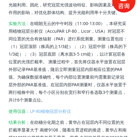
光能利用。因此，研究冠层光强波动特征、影响因素及对光合
作用的影响，对优化群体结构、提升光能利用率十分关键。
实验方法：
在晴朗无云的中午时段（11:00-13:00），本研究采
用植物冠层分析仪（AccuPAR LP-80，Licor，USA）对冠层不
同位置的光合有效辐射（PAR）进行系统测量。测量位置包括：
（1）冠层顶部（株高的上1/3处）；（2）冠层中部（株高的下
1/3处）；（3）冠层底部（离水面3-5 cm处），以计算冠层各
位置的光强拦截率。 测量过程中，首先将仪器水平放置在冠层
外部记录PAR基准值，随后立即测量冠层内部相应位置的PAR
值。为确保数据准确性，每个内部位置测量前均需重新记录冠
层外部的PAR基准值。在冠层内部PAR测量时，仪器水平放置于
两行植株中间，每个小区分别在宽行和窄行各选取3个测量点，
共计6个测量点位。
使用仪器：
LP-80植物冠层分析仪
结果分析：
在幼穗分化期之前，黄华占在冠层内不同位置的光
拦截率显著大于 南粳9108，随着生育进程的推进，黄华占和南