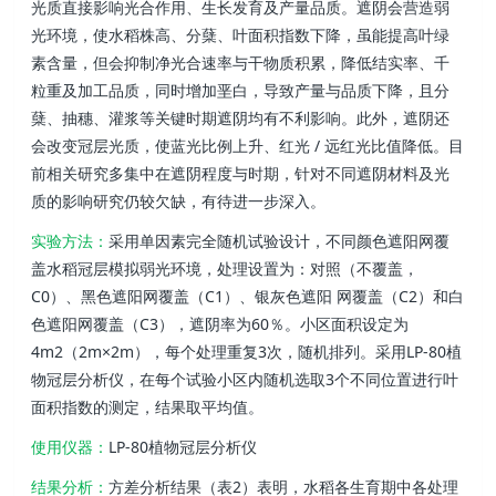
光质直接影响光合作用、生长发育及产量品质。遮阴会营造弱
光环境，使水稻株高、分蘖、叶面积指数下降，虽能提高叶绿
素含量，但会抑制净光合速率与干物质积累，降低结实率、千
粒重及加工品质，同时增加垩白，导致产量与品质下降，且分
蘖、抽穗、灌浆等关键时期遮阴均有不利影响。此外，遮阴还
会改变冠层光质，使蓝光比例上升、红光 / 远红光比值降低。目
前相关研究多集中在遮阴程度与时期，针对不同遮阴材料及光
质的影响研究仍较欠缺，有待进一步深入。
实验方法：
采用单因素完全随机试验设计，不同颜色遮阳网覆
盖水稻冠层模拟弱光环境，处理设置为：对照（不覆盖，
C0）、黑色遮阳网覆盖（C1）、银灰色遮阳 网覆盖（C2）和白
色遮阳网覆盖（C3），遮阴率为60％。小区面积设定为
4m2（2m×2m），每个处理重复3次，随机排列。采用LP-80植
物冠层分析仪，在每个试验小区内随机选取3个不同位置进行叶
面积指数的测定，结果取平均值。
使用仪器：
LP-80植物冠层分析仪
结果分析：
方差分析结果（表2）表明，水稻各生育期中各处理